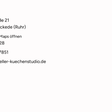
ße 21
ckede (Ruhr)
 Maps öffnen
28
7851
ller-kuechenstudio.de