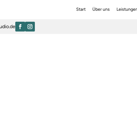
Start
Über uns
Leistunge
udio.de